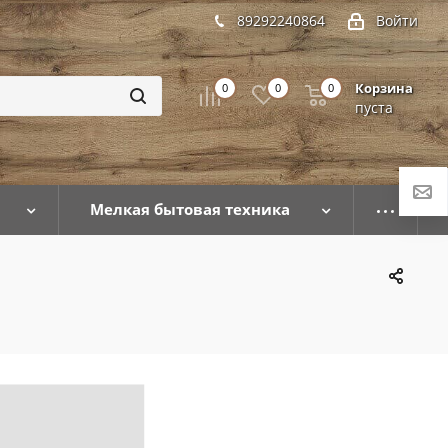
89292240864
Войти
Корзина
0
0
0
пуста
Мелкая бытовая техника