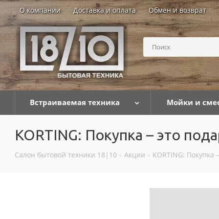
О компании
Доставка и оплата
Обмен и возврат
Встраиваемая техника
Мойки и сме
KORTING: Покупка – это под
Салон бытовой техники 18|10
-
Акции
-
KORTING: Покупка –