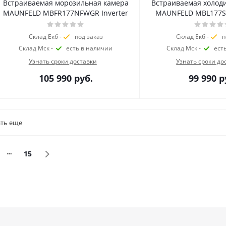
Встраиваемая морозильная камера
Встраиваемая холод
MAUNFELD MBFR177NFWGR Inverter
MAUNFELD MBL177SW
Склад Екб -
под заказ
Склад Екб -
п
Склад Мск -
есть в наличии
Склад Мск -
ест
Узнать сроки доставки
Узнать сроки до
105 990
руб.
99 990
р
ть еще
15