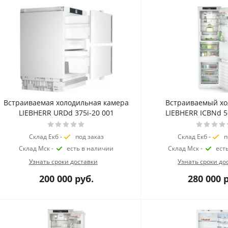
Встраиваемая холодильная камера
Встраиваемый хо
LIEBHERR URDd 375i-20 001
LIEBHERR ICBNd 5
Склад Екб -
под заказ
Склад Екб -
п
Склад Мск -
есть в наличии
Склад Мск -
ест
Узнать сроки доставки
Узнать сроки до
200 000
руб.
280 000
р