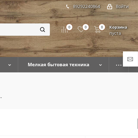
89292240864
Войти
Корзина
0
0
0
пуста
Мелкая бытовая техника