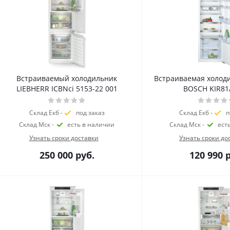
Встраиваемый холодильник
Встраиваемая холод
LIEBHERR ICBNci 5153-22 001
BOSCH KIR81
Склад Екб -
под заказ
Склад Екб -
п
Склад Мск -
есть в наличии
Склад Мск -
ест
Узнать сроки доставки
Узнать сроки до
250 000
руб.
120 990
р