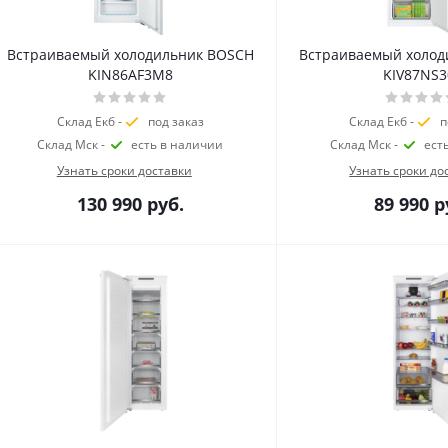
Встраиваемый холодильник BOSCH
Встраиваемый холод
KIN86AF3M8
KIV87NS3
Склад Екб -
под заказ
Склад Екб -
п
Склад Мск -
есть в наличии
Склад Мск -
ест
Узнать сроки доставки
Узнать сроки до
130 990
руб.
89 990
р