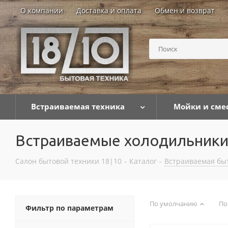
О компании
Доставка и оплата
Обмен и возврат
Встраиваемая техника
Мойки и сме
Встраиваемые холодильники
Салон бытовой техники 18|10
-
Каталог
-
Встраиваемая бы
По умолчанию
По
Фильтр по параметрам