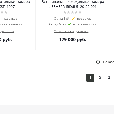
озильная камера
Встраиваемая холодильная камера
SFI 1997
LIEBHERR IRDdi 5120-22 001
под заказ
Склад Екб -
под заказ
есть в наличии
Склад Мск -
есть в наличии
 доставки
Узнать сроки доставки
0
руб.
179 000
руб.
Показа
1
2
3