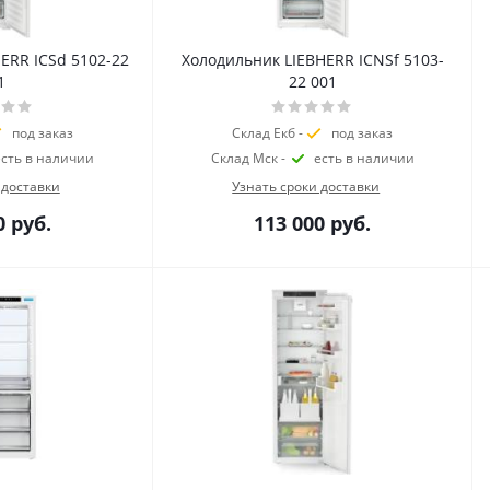
ERR ICSd 5102-22
Холодильник LIEBHERR ICNSf 5103-
1
22 001
под заказ
Склад Екб -
под заказ
есть в наличии
Склад Мск -
есть в наличии
 доставки
Узнать сроки доставки
0
руб.
113 000
руб.