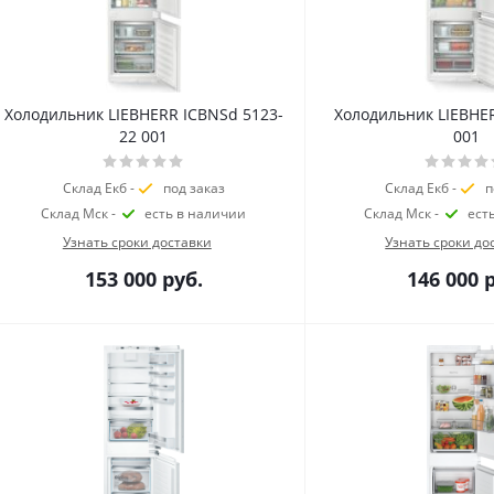
Холодильник LIEBHERR ICBNSd 5123-
Холодильник LIEBHER
22 001
001
Склад Екб -
под заказ
Склад Екб -
п
Склад Мск -
есть в наличии
Склад Мск -
ест
Узнать сроки доставки
Узнать сроки до
153 000
руб.
146 000
р