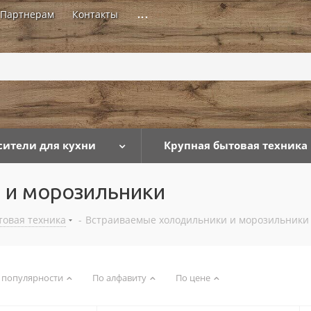
Партнерам
Контакты
...
сители для кухни
Крупная бытовая техника
 и морозильники
товая техника
-
Встраиваемые холодильники и морозильники
 популярности
По алфавиту
По цене