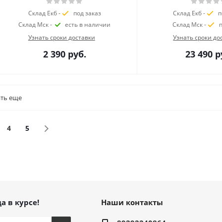
Склад Екб -
под заказ
Склад Екб -
п
Склад Мск -
есть в наличии
Склад Мск -
п
Узнать сроки доставки
Узнать сроки до
2 390
руб.
23 490
р
ть еще
4
5
а в курсе!
Наши контакты