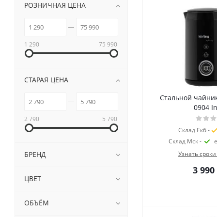
РОЗНИЧНАЯ ЦЕНА
1 290
75 990
СТАРАЯ ЦЕНА
Стальной чайни
0904 In
2 790
5 790
Склад Екб -
Склад Мск -
БРЕНД
Узнать сроки
3 990
ЦВЕТ
ОБЪЁМ