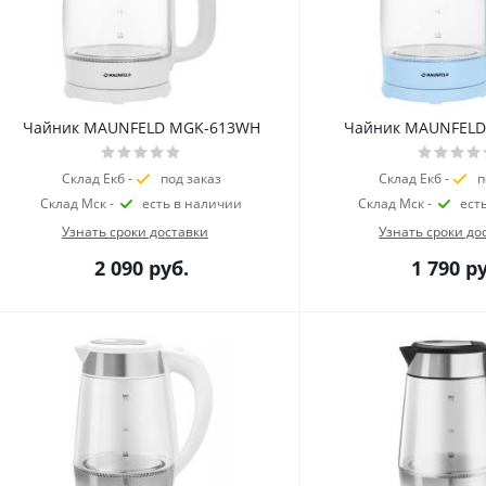
Чайник MAUNFELD MGK-613WH
Чайник MAUNFELD
Склад Екб -
под заказ
Склад Екб -
п
Склад Мск -
есть в наличии
Склад Мск -
ест
Узнать сроки доставки
Узнать сроки до
2 090
руб.
1 790
ру