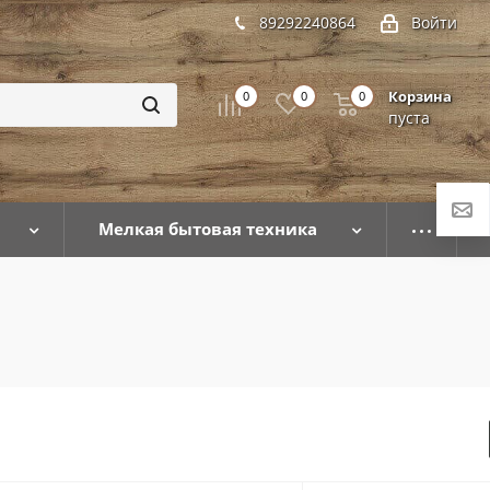
89292240864
Войти
Корзина
0
0
0
пуста
Мелкая бытовая техника