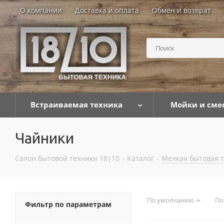
О компании
Доставка и оплата
Обмен и возврат
Встраиваемая техника
Мойки и сме
Чайники
Салон бытовой техники 18|10
-
Каталог
-
Мелкая бытовая 
По умолчанию
По
Фильтр по параметрам