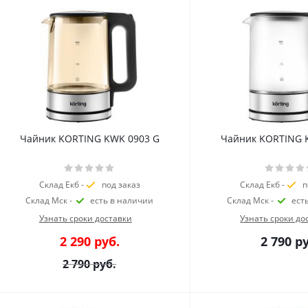
Чайник KORTING KWK 0903 G
Чайник KORTING 
Склад Екб -
под заказ
Склад Екб -
п
Склад Мск -
есть в наличии
Склад Мск -
ест
Узнать сроки доставки
Узнать сроки до
2 290
руб.
2 790
ру
2 790
руб.