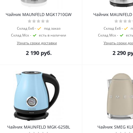
Чайник MAUNFELD MGK1710GW
Чайник MAUNFELD
Склад Екб -
под заказ
Склад Екб -
п
Склад Мск -
есть в наличии
Склад Мск -
ест
Узнать сроки доставки
Узнать сроки до
2 190
руб.
2 290
ру
Чайник MAUNFELD MGK-625BL
Чайник SMEG K