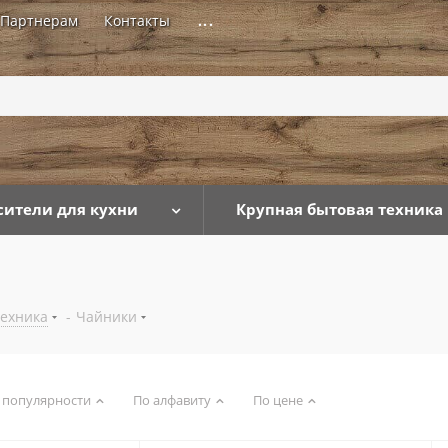
Партнерам
Контакты
...
сители для кухни
Крупная бытовая техника
техника
-
Чайники
 популярности
По алфавиту
По цене