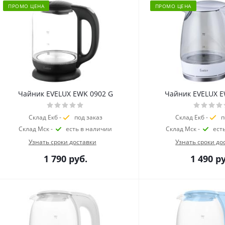
ПРОМО ЦЕНА
ПРОМО ЦЕНА
Чайник EVELUX EWK 0902 G
Чайник EVELUX E
Склад Екб -
под заказ
Склад Екб -
п
Склад Мск -
есть в наличии
Склад Мск -
ест
Узнать сроки доставки
Узнать сроки до
1 790
руб.
1 490
ру