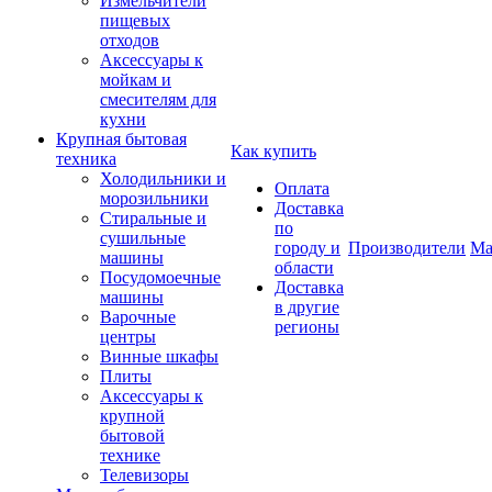
Измельчители
пищевых
отходов
Аксессуары к
мойкам и
смесителям для
кухни
Крупная бытовая
Как купить
техника
Холодильники и
Оплата
морозильники
Доставка
Стиральные и
по
сушильные
городу и
Производители
Ма
машины
области
Посудомоечные
Доставка
машины
в другие
Варочные
регионы
центры
Винные шкафы
Плиты
Аксессуары к
крупной
бытовой
технике
Телевизоры