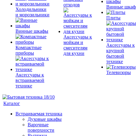
отходов
Винные шка
Холодильники
и морозильники
Плиты
Винные шкафы
Аксессуары к
мойкам и
Аксессуары к
Компактные
смесителям
крупной
приборы
для кухни
бытовой
технике
Телевизоры
Аксессуары к
встраиваемой
технике
Каталог
Встраиваемая техника
Духовые шкафы
Варочные
поверхности
Вытяжки