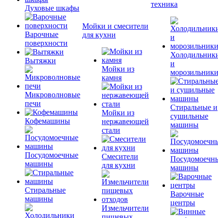
техника
Духовые шкафы
Мойки и смесители
Варочные
для кухни
поверхности
Холодильник
Вытяжки
и
Мойки из
морозильник
камня
Микроволновые
печи
Стиральные и
Мойки из
сушильные
Кофемашины
нержавеющей
машины
стали
Посудомоечные
Смесители
Посудомоечн
машины
для кухни
машины
Стиральные
Варочные
машины
центры
Измельчители
пищевых