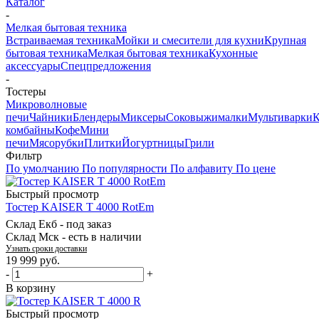
Каталог
-
Мелкая бытовая техника
Встраиваемая техника
Мойки и смесители для кухни
Крупная
бытовая техника
Мелкая бытовая техника
Кухонные
аксессуары
Спецпредложения
-
Тостеры
Микроволновые
печи
Чайники
Блендеры
Миксеры
Соковыжималки
Мультиварки
К
комбайны
Кофе
Мини
печи
Мясорубки
Плитки
Йогуртницы
Грили
Фильтр
По умолчанию
По популярности
По алфавиту
По цене
Быстрый просмотр
Тостер KAISER T 4000 RotEm
Склад Екб -
под заказ
Склад Мск -
есть в наличии
Узнать сроки доставки
19 999
руб.
-
+
В корзину
Быстрый просмотр