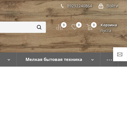
89292240864
Войти
Корзина
0
0
0
пуста
Мелкая бытовая техника