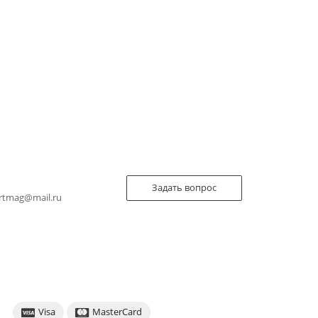
Задать вопрос
rtmag@mail.ru
Visa
MasterCard