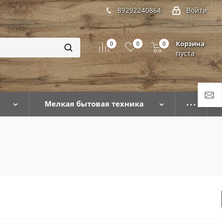
89292240864
Войти
Корзина
0
0
0
пуста
Мелкая бытовая техника