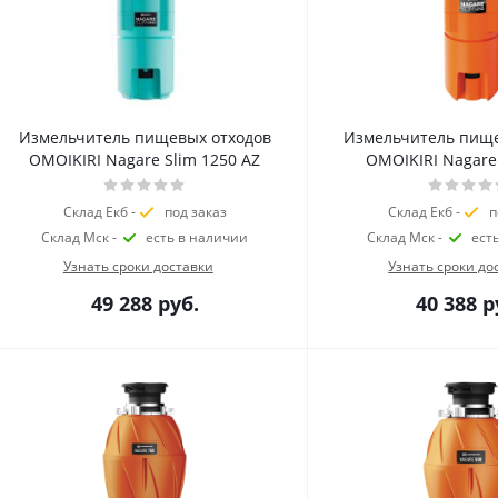
Измельчитель пищевых отходов
Измельчитель пище
OMOIKIRI Nagare Slim 1250 AZ
OMOIKIRI Nagare
Склад Екб -
под заказ
Склад Екб -
п
Склад Мск -
есть в наличии
Склад Мск -
ест
Узнать сроки доставки
Узнать сроки до
49 288
руб.
40 388
р