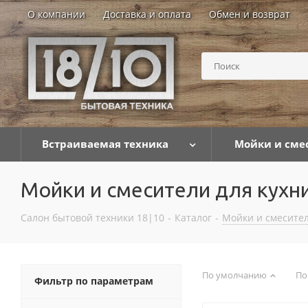
О компании
Доставка и оплата
Обмен и возврат
Встраиваемая техника
Мойки и сме
Мойки и смесители для кухн
Салон бытовой техники 18|10
-
Каталог
-
Мойки и смесител
По умолчанию
По
Фильтр по параметрам