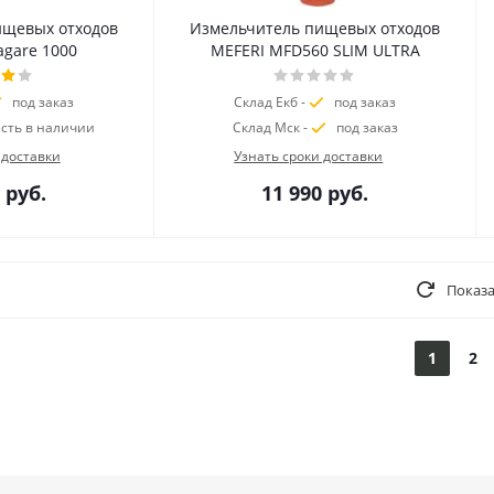
ищевых отходов
Измельчитель пищевых отходов
agare 1000
MEFERI MFD560 SLIM ULTRA
под заказ
Склад Екб -
под заказ
есть в наличии
Склад Мск -
под заказ
 доставки
Узнать сроки доставки
руб.
11 990
руб.
Показа
1
2