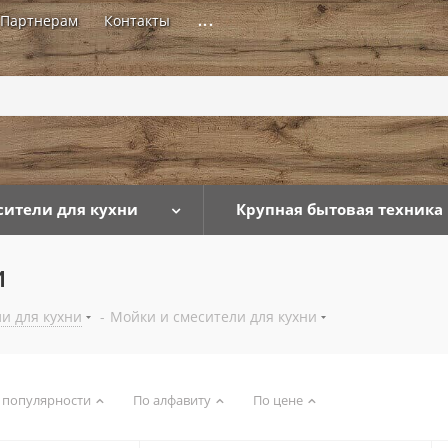
Партнерам
Контакты
...
сители для кухни
Крупная бытовая техника
и
и для кухни
-
Мойки и смесители для кухни
 популярности
По алфавиту
По цене