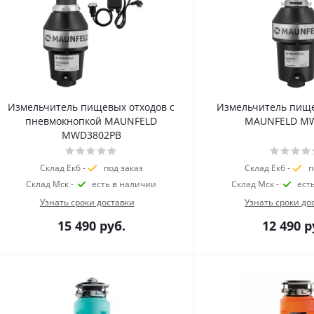
Измельчитель пищевых отходов с
Измельчитель пище
пневмокнопкой MAUNFELD
MAUNFELD M
MWD3802PB
Склад Екб -
под заказ
Склад Екб -
п
Склад Мск -
есть в наличии
Склад Мск -
ест
Узнать сроки доставки
Узнать сроки до
15 490
руб.
12 490
р