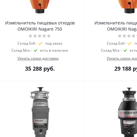
Измельчитель пищевых отходов
Измельчитель пище
OMOIKIRI Nagare 750
OMOIKIRI Nag
Склад Екб -
под заказ
Склад Екб -
п
Склад Мск -
есть в наличии
Склад Мск -
ест
Узнать сроки доставки
Узнать сроки до
35 288
руб.
29 188
р