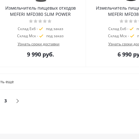
Измельчитель пищевых отходов
Измельчитель пище
MEFERI MFD380 SLIM POWER
MEFERI MFD38
Склад Екб -
под заказ
Склад Екб -
п
Склад Мск -
под заказ
Склад Мск -
п
Узнать сроки доставки
Узнать сроки до
9 990
руб.
6 990
ру
ть еще
3