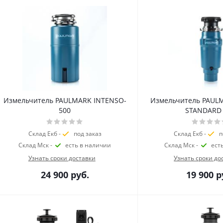
Измельчитель PAULMARK INTENSO-
Измельчитель PAUL
500
STANDARD 
Склад Екб -
под заказ
Склад Екб -
п
Склад Мск -
есть в наличии
Склад Мск -
ест
Узнать сроки доставки
Узнать сроки до
24 900
руб.
19 900
р