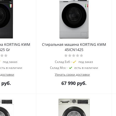
на KORTING KWM
Стиральная машина KORTING KWM
425 Gr
45ICN1425
под заказ
Склад Екб -
под заказ
есть в наличии
Склад Мск -
есть в наличии
 доставки
Узнать сроки доставки
руб.
67 990
руб.