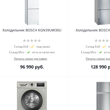
Холодильник BOSCH KGN39UW30U
Холодильник BOSCH
Склад Екб -
под заказ
Склад Екб -
п
Склад Мск -
есть в наличии
Склад Мск -
ест
Узнать сроки доставки
Узнать сроки до
96 990
руб.
128 990
р