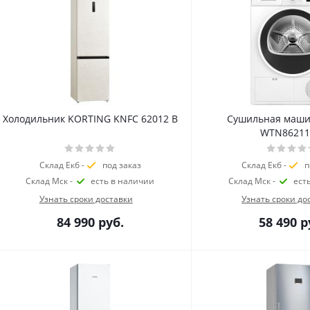
Холодильник KORTING KNFC 62012 B
Сушильная маш
WTN8621
Склад Екб -
под заказ
Склад Екб -
п
Склад Мск -
есть в наличии
Склад Мск -
ест
Узнать сроки доставки
Узнать сроки до
84 990
руб.
58 490
р