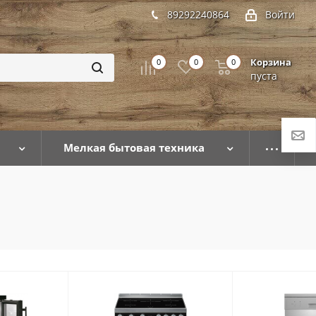
89292240864
Войти
Корзина
0
0
0
пуста
Мелкая бытовая техника