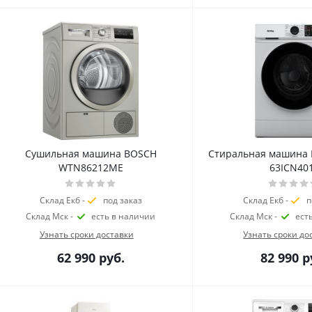
Сушильная машина BOSCH
Стиральная машина
WTN86212ME
63ICN40
Склад Екб -
под заказ
Склад Екб -
п
Склад Мск -
есть в наличии
Склад Мск -
ест
Узнать сроки доставки
Узнать сроки до
62 990
руб.
82 990
р