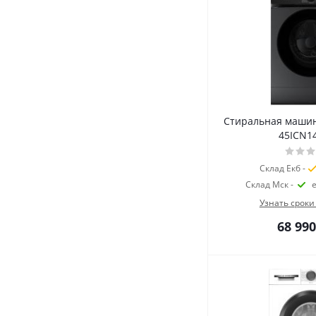
Стиральная маши
45ICN1
Склад Екб -
Склад Мск -
Узнать сроки
68 990