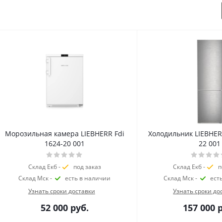
Морозильная камера LIEBHERR Fdi
Холодильник LIEBHER
1624-20 001
22 001
Склад Екб -
под заказ
Склад Екб -
п
Склад Мск -
есть в наличии
Склад Мск -
ест
Узнать сроки доставки
Узнать сроки до
52 000
руб.
157 000
р