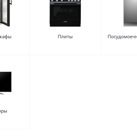
кафы
Плиты
Посудомоеч
оры