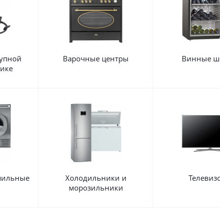
рупной
Варочные центры
Винные ш
нике
шильные
Холодильники и
Телевиз
морозильники