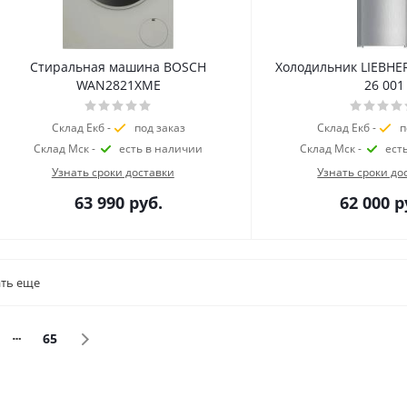
Стиральная машина BOSCH
Холодильник LIEBHER
WAN2821XME
26 001
Склад Екб -
под заказ
Склад Екб -
п
Склад Мск -
есть в наличии
Склад Мск -
ест
Узнать сроки доставки
Узнать сроки до
63 990
руб.
62 000
р
ть еще
65