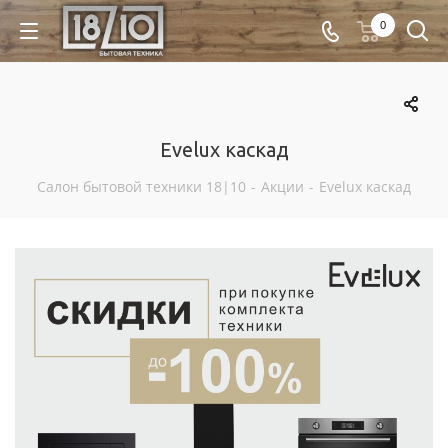
0
Evelux каскад
Салон бытовой техники 18|10
-
Акции
-
Evelux каскад