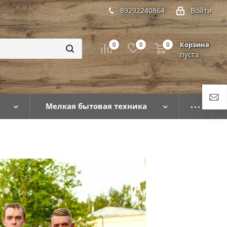
89292240864
Войти
Корзина
0
0
0
пуста
Мелкая бытовая техника