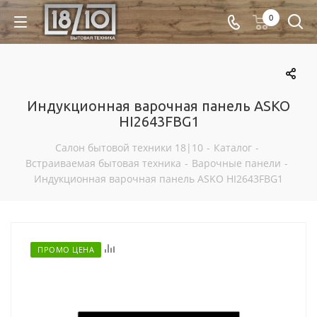
0
Индукционная варочная панель ASKO
HI2643FBG1
Салон бытовой техники 18|10
-
Каталог
-
Встраиваемая бытовая техника
-
Варочные панели
-
Индукционная варочная панель ASKO HI2643FBG1
Отложить
ПРОМО ЦЕНА