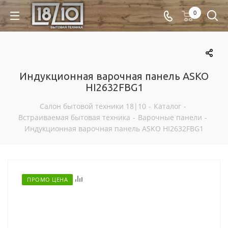
0
Индукционная варочная панель ASKO
HI2632FBG1
Салон бытовой техники 18|10
-
Каталог
-
Встраиваемая бытовая техника
-
Варочные панели
-
Индукционная варочная панель ASKO HI2632FBG1
Отложить
ПРОМО ЦЕНА