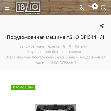
0
Посудомоечная машина ASKO DFI544H/1
Салон бытовой техники 18|10
-
Каталог
-
Встраиваемая бытовая техника
-
Встраиваемые посудомоечные машины
-
Посудомоечная
машина ASKO DFI544H/1
Отложить
ПРОМО ЦЕНА