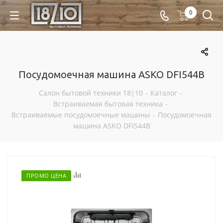
0
Посудомоечная машина ASKO DFI544B
Салон бытовой техники 18|10
-
Каталог
-
Встраиваемая бытовая техника
-
Встраиваемые посудомоечные машины
-
Посудомоечная
машина ASKO DFI544B
Отложить
ПРОМО ЦЕНА